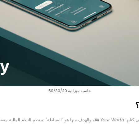
حاسبة ميزانية 50/30/20
ي كتابها
All Your Worth
، والهدف منها هو "البساطة". معظم النظم المالية م