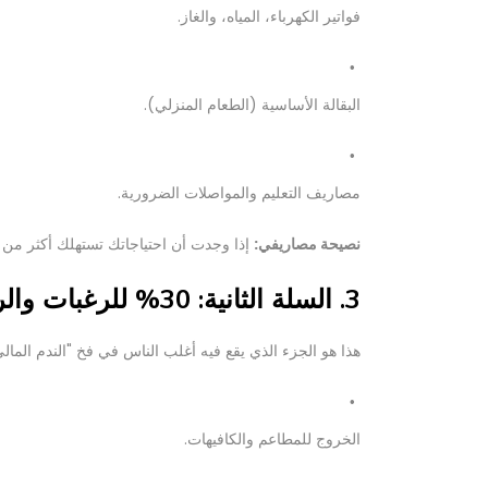
فواتير الكهرباء، المياه، والغاز.
البقالة الأساسية (الطعام المنزلي).
مصاريف التعليم والمواصلات الضرورية.
نصيحة مصاريفي:
إذا وجدت أن احتياجاتك تستهلك أكثر من 50% من دخلك، فأنت تعيش في "مستوى معيشة" أعلى من قدرتك الحالية، أو أنك بحاجة لإعادة النظر في التزاماتك الثابتة
3. السلة الثانية: 30% للرغبات والرفاهية
هذا هو الجزء الذي يقع فيه أغلب الناس في فخ "الندم المالي
الخروج للمطاعم والكافيهات.