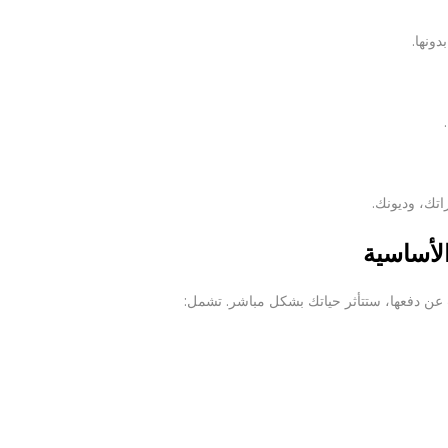
دونها.
تك، وديونك.
 عن دفعها، ستتأثر حياتك بشكل مباشر. تشمل: