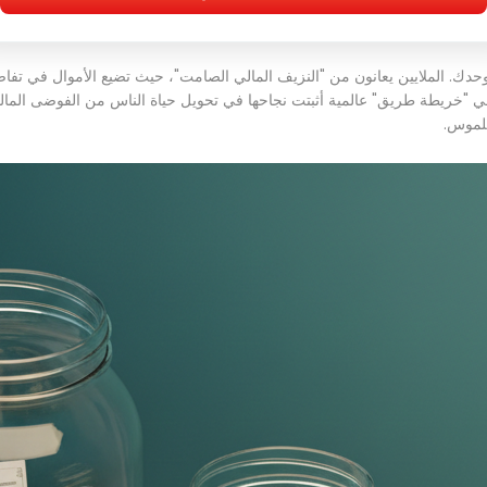
الملايين يعانون من "النزيف المالي الصامت"، حيث تضيع الأموال في تفاصيل ص
"خريطة طريق" عالمية أثبتت نجاحها في تحويل حياة الناس من الفوضى المالية
ملموس.